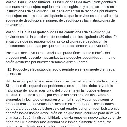
Paso 4: Lea cuidadosamente las instrucciones de devolución y contacte
con nuestro mensajero rápido para la recogida tal y como se indica en las
instrucciones de devolución. Ud. debe organizar la recogida por nuestro
mensajero en los siete días siguientes a que le enviemos el e-mail con la
etiqueta de devolución, el número de devolución y las instrucciones de
devolución.
Paso 5: Si Ud. ha respetado todas las condiciones de devolución, le
enviaremos las instrucciones de reembolso en los siguientes 30 días. En
el caso de que no respete todas las condiciones de devolución, le
indicaremos por e-mail por qué no podemos aprobar su devolución.
Por favor, devuelva la mercancía comprada únicamente a través del
procedimiento descrito más arriba. Los productos adquiridos on-line no
serán devueltos por nuestras tiendas o distribuidores.
12. Producto defectuoso, dañado o perdido en el transporte o entrega
incorrecta
Ud. debe comprobar si su envío es correcto en el momento de la entrega.
Si hubiese discrepancias o problemas con su pedido, debe advertir la
naturaleza de la discrepancia o del problema en la nota de entrega y
firmarla. Debe notificarnos por escrito del problema en las 24 horas
siguientes la fecha de entrega en el e-mail shop@voyan.es y seguir el
procedimiento de devoluciones descrito en el apartado "Devoluciones"
pero para productos defectuosos o entregados por error, reembolsaremos
además los gastos de devolución en los que haya incurrido para devolver
el artículo. Según la disponibilidad, le enviaremos un nuevo aviso de envío
por e-mail y le enviaremos automática e inmediatamente el producto
correcto asumiendo nosotros los gastos de envío.