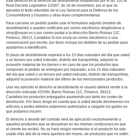
Este derecho es el derecho de desistimiento establecido por el art. 102 el
Real Decreto Legislativo 1/2007, de 16 de noviembre, por el que se
aprueba el texto refundido de la Ley General para la Defensa de los
Consumidores y Usuarios y otras leyes complementarias.
Para cancelar un pedido puede usar el formulario adjunto (modelo de
desistimiento) o pueden notificarlo por correo electrónico dirigiéndose a
shop@voyan.es o por correo postal a la dirección Barrio Rolisas 11C,
Polanco, 39313, Cantabria Si nos envía un correo electrónico o una
comunicación por escrito, por favor, incluya los detalles de su pedido para
ayudarnos a identificarlo.
El plazo de desistimiento expirará a los 15 días naturales del día que usted
o un tercero por usted indicado, distinto del transportista, adquirió la
posesión material de los bienes o en caso de que los productos que
componen el pedido se entreguen por separado, a los 15 días naturales
del día que usted o un tercero por usted indicado, distinto del transportista,
adquirió la posesión material del último de los mencionados productos.
Una vez ejercido el derecho al desistimiento el usuario deberá remitir a la
dirección indicada VOYAN, Barrio Rolisas 11C, Polanco, 39313,
Cantabria los productos entregados asumiendo por tanto los costes de
devolución. Por favor, tenga en cuenta que si usted decide devolvernos los
artículos a portes debidos estaremos autorizados a cargarle los gastos en
que podamos incurrir.
El derecho a desistir del contrato será de aplicación exclusivamente a
aquellos productos que se devuelvan en las mismas condiciones en que
el cliente los recibió. No se hará ningún reembolso si el producto ha sido
usado más allá de la mera apertura del mismo, de productos que no estén