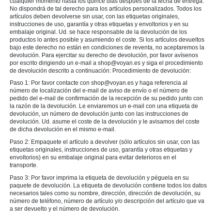
cualquier momento hasta los quince días después de la fecha de entrega.
No dispondrá de tal derecho para los artículos personalizados. Todos los
artículos deben devolverse sin usar, con las etiquetas originales,
instrucciones de uso, garantía y otras etiquetas y envoltorios y en su
embalaje original. Ud. se hace responsable de la devolución de los
productos lo antes posible y asumiendo el coste. Si los artículos devueltos
bajo este derecho no están en condiciones de reventa, no aceptaremos la
devolución. Para ejercitar su derecho de devolución, por favor avísenos
por escrito dirigiendo un e-mail a shop@voyan.es y siga el procedimiento
de devolución descrito a continuación: Procedimiento de devolución:
Paso 1: Por favor contacte con shop@voyan.es y haga referencia al
número de localización del e-mail de aviso de envío o el número de
pedido del e-mail de confirmación de la recepción de su pedido junto con
la razón de la devolución. Le enviaremos un e-mail con una etiqueta de
devolución, un número de devolución junto con las instrucciones de
devolución. Ud. asume el coste de la devolución y le avisamos del coste
de dicha devolución en el mismo e-mail.
Paso 2: Empaquete el artículo a devolver (sólo artículos sin usar, con las
etiquetas originales, instrucciones de uso, garantía y otras etiquetas y
envoltorios) en su embalaje original para evitar deterioros en el
transporte.
Paso 3: Por favor imprima la etiqueta de devolución y péguela en su
paquete de devolución. La etiqueta de devolución contiene todos los datos
necesarios tales como su nombre, dirección, dirección de devolución, su
número de teléfono, número de artículo y/o descripción del artículo que va
a ser devuelto y el número de devolución.