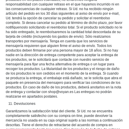
responsabilidad con cualquier retraso en el que hayamos incurrido ni en
las consecuencias de cualquier retraso. Si Ud. no ha recibido ningún
artículo del pedido en los 30 días siguientes al aviso de envío por e-mail,
Ud. tendrá la opción de cancelar su pedido y solicitar el reembolso
completo. Si desea cancelar su pedido al término de dicho plazo, por favor
notifíquenoslo solicitando el reembolso total. Si el producto solicitado no le
ha sido entregado, le reembolsaremos la cantidad total descontada de su
tarjeta de crédito (incluyendo los gastos de envío). Sólo realizamos
transportes por mensajería. Tenga en cuenta que los servicios de
mensajería requieren que alguien firme el aviso de envío. Todos los
productos deben firmarse por una persona mayor de 18 años. Si no hay
nadie en la dirección de entrega competente para aceptar la entrega de
los productos, se le solicitará que contacte con nuestro servicio de
mensajería para fijar una fecha alternativa de entrega o un lugar para
recoger los productos. La titularidad de los productos y el riesgo de daño
de los productos le son cedidos en el momento de la entrega. Si cuando
se produzca la entrega, el embalaje está dañado, se le solicita que abra el
paquete en presencia del mensajero para verificar las condiciones de los
productos. En caso de daño de los productos, deberá anotarlos en la nota
de entrega y contactar con shop@voyan.es Las entregas no podrán
realizarse en apartados postales.
11. Devoluciones
Garantizamos la satisfacción total del cliente. Si Ud. no se encuentra
completamente satisfecho con su compra on-line, puede devolver la
mercancía no usada en su caja original sujeto a las normas a continuación
descritas. Tiene el derecho de retractarse del acuerdo de compra en