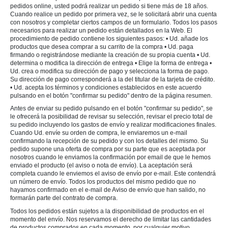
pedidos online, usted podrá realizar un pedido si tiene más de 18 años.
Cuando realice un pedido por primera vez, se le solicitará abrir una cuenta
con nosotros y completar ciertos campos de un formulario. Todos los pasos
necesarios para realizar un pedido están detallados en la Web. El
procedimiento de pedido contiene los siguientes pasos: • Ud. añade los
productos que desea comprar a su carrito de la compra • Ud. paga
firmando o registrándose mediante la creación de su propia cuenta • Ud.
determina o modifica la dirección de entrega • Elige la forma de entrega •
Ud. crea o modifica su dirección de pago y selecciona la forma de pago.
Su dirección de pago corresponderá a la del titular de la tarjeta de crédito.
• Ud. acepta los términos y condiciones establecidos en este acuerdo
pulsando en el botón "confirmar su pedido" dentro de la página resumen.
Antes de enviar su pedido pulsando en el botón "confirmar su pedido", se
le ofrecerá la posibilidad de revisar su selección, revisar el precio total de
su pedido incluyendo los gastos de envío y realizar modificaciones finales.
Cuando Ud. envíe su orden de compra, le enviaremos un e-mail
confirmando la recepción de su pedido y con los detalles del mismo. Su
pedido supone una oferta de compra por su parte que es aceptada por
nosotros cuando le enviamos la confirmación por email de que le hemos
enviado el producto (el aviso o nota de envío). La aceptación será
completa cuando le enviemos el aviso de envío por e-mail. Este contendrá
un número de envío. Todos los productos del mismo pedido que no
hayamos confirmado en el e-mail de Aviso de envío que han salido, no
formarán parte del contrato de compra.
Todos los pedidos están sujetos a la disponibilidad de productos en el
momento del envío. Nos reservamos el derecho de limitar las cantidades
de productos comprados en cada momento, por cualquier motivo.