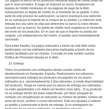
Ud. pagará el precio de los productos mediante tarjeta de crédito antes de
que le sean enviados. El pago se realizará en euros. Aceptamos las
tarjetas de crédito mostradas en las páginas de pago de la Web.
Autorizaremos su tarjeta de crédito en el momento de su pedido. Como
parte de este proceso de autorización, su banco practicará una retención
en su cuenta por el importe de la compra de su pedido. La retención será
retirada tras una serie de días que determine su banco (a estos efectos
consulte con su banco). Su tarjeta de crédito será cargada en el momento
del envío de los productos. En el caso de que el importe no pueda ser
cargado, con independencia del motivo, el pedido será inmediatamente
cancelado.
Para evitar fraudes, los pagos realizados a través de esta Web serán
gestionados con las entidades bancarias implicadas a través de los
medios facilitados por las mismas. Consulte en este sentido nuestra
Política de Privacidad situada en la Web.
10. Entrega
Todos los productos son entregados desde nuestro centro de
abastecimiento en Santander, España. Realizaremos los esfuerzos
necesarios para entregar los productos encargados en los plazos
estimados (p.e. aproximadamente 3 días laborales, si existe disponibilidad
del producto). Tenga en cuenta que los plazos de entrega son estimados -
no están garantizados y no deben ser tenidos como tales-. Si su producto
no se entrega dentro del plazo especificado, por favor, póngase en
contacto con shop@voyan.es indicando su número de pedido, número de
aviso de envío, nombre o correo electrónico. Esto nos ayudará a rastrear
su pedido y comunicarle la fecha de entrega. Si no entregamos los
productos en los plazos estimados, no tendremos ninguna