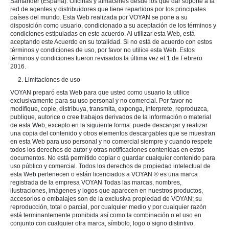
Santander (España). Oficinas y almacenes desde los que dar soporte a la
red de agentes y distribuidores que tiene repartidos por los principales
países del mundo. Esta Web realizada por VOYAN se pone a su
disposición como usuario, condicionado a su aceptación de los términos y
condiciones estipuladas en este acuerdo. Al utilizar esta Web, está
aceptando este Acuerdo en su totalidad. Si no está de acuerdo con estos
términos y condiciones de uso, por favor no utilice esta Web. Estos
términos y condiciones fueron revisados la última vez el 1 de Febrero
2016.
2. Limitaciones de uso
VOYAN preparó esta Web para que usted como usuario la utilice
exclusivamente para su uso personal y no comercial. Por favor no
modifique, copie, distribuya, transmita, exponga, interprete, reproduzca,
publique, autorice o cree trabajos derivados de la información o material
de esta Web, excepto en la siguiente forma: puede descargar y realizar
una copia del contenido y otros elementos descargables que se muestran
en esta Web para uso personal y no comercial siempre y cuando respete
todos los derechos de autor y otras notificaciones contenidas en estos
documentos. No está permitido copiar o guardar cualquier contenido para
uso público y comercial. Todos los derechos de propiedad intelectual de
esta Web pertenecen o están licenciados a VOYAN ® es una marca
registrada de la empresa VOYAN Todas las marcas, nombres,
ilustraciones, imágenes y logos que aparecen en nuestros productos,
accesorios o embalajes son de la exclusiva propiedad de VOYAN; su
reproducción, total o parcial, por cualquier medio y por cualquier razón
está terminantemente prohibida así como la combinación o el uso en
conjunto con cualquier otra marca, símbolo, logo o signo distintivo.