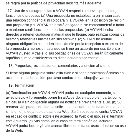
se regirá por la política de privacidad descrita más adelante.
17. Uso de sus sugerencias a VOYAN respecto a nuevos productos,
funciones o procesos (a) Una propuesta no establecerá en ningún caso
una relación confidencial ni colocará ni a VOYAN en la posición de recibir
una propuesta y ni VOYAN no estará obligado ni se comprometerá a tratar
o mantener confidencialmente estas propuestas. (b) VOYAN tendrá
derecho a retener cualquier material que le llegue, para realizar copias del
mismo y retener las mismas en sus archivos. (c) VOYAN no asume
ninguna obligación ni pueden implicársele por la recepción o examen de
la propuesta a menos o hasta que se firme un acuerdo por escrito entre
VOYAN y usted, y tras ello, las obligaciones de VOYAN serán únicamente
aquéllas que se establezcan en dicho acuerdo por escrito.
18. Preguntas, reclamaciones, comentarios y atención al cliente
Si tiene alguna pregunta sobre esta Web o si tiene problemas técnicos en
acceder a la información, por favor contacte con: shop@voyan.es
19. Terminación
(a) Terminación por VOYAN. VOYAN podrá en cualquier momento, sin
aviso previo y libremente, poner fin al Acuerdo, en todo o en parte, con o
sin causa y sin obligación alguna de notificarle previamente a Ud. (b) Su
recurso: Ud. puede terminar la solicitud del acuerdo en cualquier momento
simplemente dejando de usar esta Web. Su único recurso contra VOYAN
en el caso de conflicto sobre este acuerdo, la Web o el uso, es el terminar
este Acuerdo. (c) Sus datos: en el caso de terminación del acuerdo,
VOYAN podrá borrar y/o almacenar libremente datos asociados con su uso
de la Web.