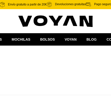
Pago segur
Devoluciones gratuitas
Envío gratuito a partir de 20€
S
MOCHILAS
BOLSOS
VOYAN
BLOG
C