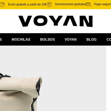
Pago segur
Devoluciones gratuitas
Envío gratuito a partir de 20€
S
MOCHILAS
BOLSOS
VOYAN
BLOG
C