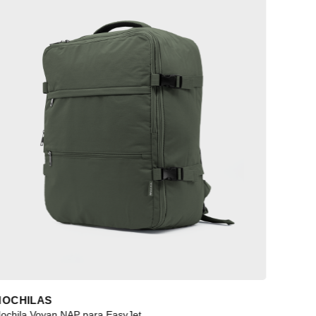
MOCHILAS
ochila Voyan NAP para EasyJet