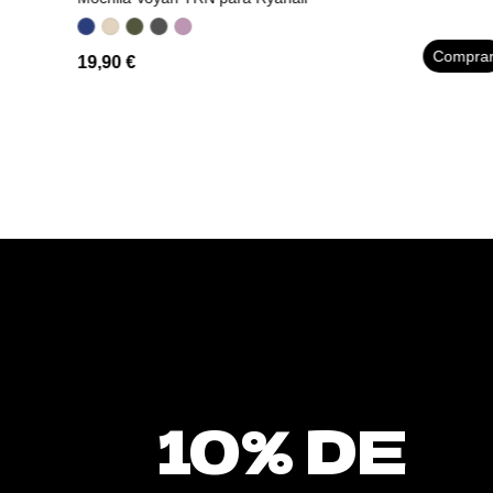
Compra
19,90 €
omprar
10% DE