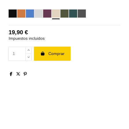
Beige
Negro
Naranja
Azul
Gris Claro
Vino
Verde Militar
Petróleo
Gris Oscuro
19,90 €
Impuestos incluidos
Comprar