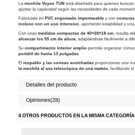
La
mochila Voyan TUN
está diseñada para quienes buscan
ajustar la capacidad según las necesidades de cada momento,
Fabricada en
PVC engomado impermeable
y con
costuras
incluso con un uso intensivo
, aportando estabilidad y un
Con unas
medidas compactas de 40×28×18 cm
, resulta i
alcanzar los 55 cm de altura
, adaptándose fácilmente a di
Su
compartimento interior amplio
permite organizar cómod
portátil de hasta 13 pulgadas
.
El
respaldo y las correas acolchadas
proporcionan una may
la mochila al asa telescópica de una maleta
, facilitando 
Detalles del producto
Opiniones
(28)
4 OTROS PRODUCTOS EN LA MISMA CATEGORÍA