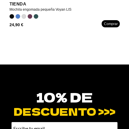
TIENDA
T
Mochila engomada pequeña Voyan LIS
Mo
ar
Comprar
24,90 €
29
10% DE
DESCUENTO >>>