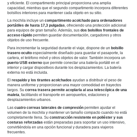
y eficiente. El compartimento principal proporciona una amplia
capacidad, mientras que el segundo compartimento incorpora diferentes
bolsillos interiores para mantener cada objeto en su sitio.
La mochila incluye un
compartimento acolchado para ordenadores
portátiles de hasta 17,3 pulgadas
, ofreciendo una protección adicional
para equipos de gran tamaño. Además, sus
dos bolsillos frontales de
acceso rápido
permiten guardar documentación, cargadores y otros
objetos de uso frecuente.
Para incrementar la seguridad durante el viaje, dispone de un
bolsillo
trasero oculto
especialmente diseñado para guardar el pasaporte, la
cartera, el teléfono móvil y otros objetos de valor. También incorpora un
puerto USB externo
que permite conectar una batería portátil en el
interior y cargar dispositivos durante los desplazamientos. La batería
externa no está incluida.
El
respaldo y los tirantes acolchados
ayudan a distribuir el peso de
manera uniforme y proporcionan una mayor comodidad en trayectos
largos. Su
correa trasera permite acoplarla al asa telescópica de una
maleta
, facilitando el transporte en aeropuertos, estaciones y
desplazamientos urbanos.
Las
cuatro correas laterales de compresión
permiten ajustar el
volumen de la mochila y mantener un tamaño compacto cuando no está
completamente llena. Su
construcción resistente en poliéster y sus
costuras reforzadas
están preparadas para soportar un uso intensivo,
convirtiéndola en una opción funcional y duradera para viajeros
frecuentes.