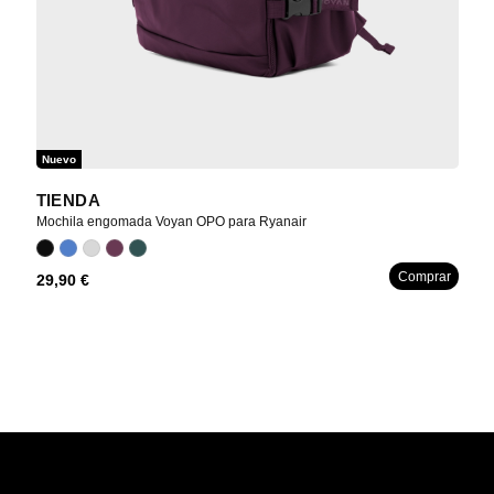
Nuevo
M
TIENDA
Mo
Mochila engomada Voyan OPO para Ryanair
19
ar
Comprar
29,90 €