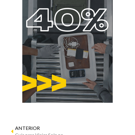
ANTERIOR
Guía para Viajar Solo por Primera Vez: Rompe el Miedo y Lánzate a la Aventura