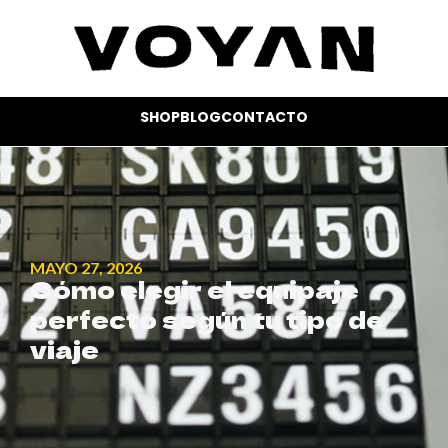
SHOP
BLOG
CONTACTO
MAYO 27, 2026
Cómo elegir el equipaje
perfecto según tu tipo de
viaje